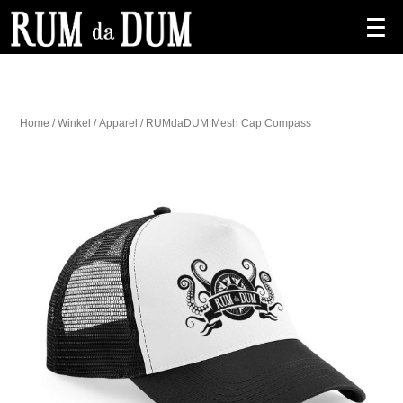
Home
/
Winkel
/
Apparel
/ RUMdaDUM Mesh Cap Compass